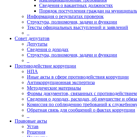
Сведения о вакантных должностях
Порядок поступления граждан на муниципал
Информация о результатах проверок
Структура, полномочия, задачи и функции
Тексты официальных выступлений и заявлений
_
Совет депутатов
Депутаты
Сведения о доходах
Структура, полномочия, задачи и функции
_
Противодействие коррупции
НПА
Иные акты в сфере противодействия коррупции
Антикоррупционная экспертиза
Методические материалы
Формы документов, связанных с противодействием
Сведения о доходах, расходах, об имуществе и обяз
Комиссия по соблюдению требований к служебному
Обратная связь для сообщений о фактах коррупции
_
Правовые акты
Устав
Решения