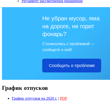
Регламент рассмотрения обращений
Не убран мусор, яма
на дороге, не горит
фонарь?
Столкнулись с проблемой —
сообщите о ней!
Сообщить о проблеме
График отпусков
График отпусков на 2020 г.
|
PDF