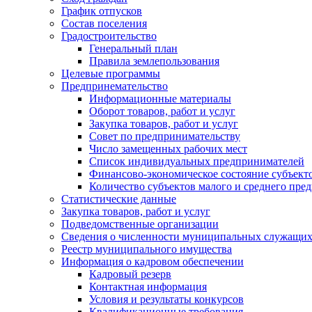
График отпусков
Состав поселения
Градостроительство
Генеральный план
Правила землепользования
Целевые программы
Предпринемательство
Информационные материалы
Оборот товаров, работ и услуг
Закупка товаров, работ и услуг
Совет по предпринимательству
Число замещенных рабочих мест
Список индивидуальных предпринимателей
Финансово-экономическое состояние субъект
Количество субъектов малого и среднего пре
Статистические данные
Закупка товаров, работ и услуг
Подведомственные организации
Сведения о численности муниципальных служащи
Реестр муниципального имущества
Информация о кадровом обеспечении
Кадровый резерв
Контактная информация
Условия и результаты конкурсов
Квалификационные требования