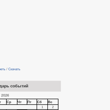
реть
/
Скачать
дарь событий
 2026
т
Ср
Чт
Пт
Сб
Вс
1
2