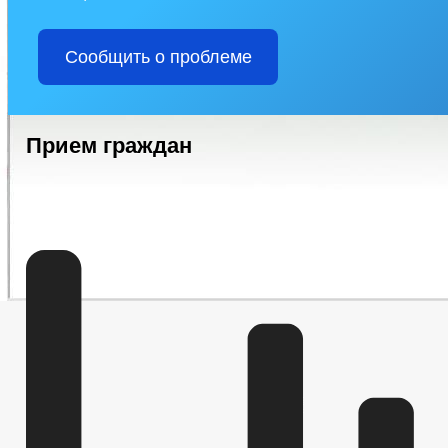
СПИСОК ИНДИВИДУАЛЬНЫХ ПРЕДПРИНИМАТЕЛЕЙ
ФИНАН
КОЛИЧЕСТВО СУБЪЕКТОВ МАЛОГО И СРЕДНЕГО ПРЕДПРИНЕМАТЕ
Сообщить о проблеме
СТАТИСТИЧЕСКИЕ ДАННЫЕ
ЗАКУПКА ТОВАРОВ, РАБОТ И У
СВЕДЕНИЯ О ЧИСЛЕННОСТИ МУНИЦИПАЛЬНЫХ СЛУЖАЩИХ АДМ
ИНФОРМАЦИЯ О КАДРОВОМ ОБЕСПЕЧЕНИИ
КАДРОВЫЙ РЕ
УСЛОВИЯ И РЕЗУЛЬТАТЫ КОНКУРСОВ
КВАЛИФИКАЦИОННЫ
Прием граждан
ПОРЯДОК ПОСТУПЛЕНИЯ ГРАЖДАН НА МУНИЦИПАЛЬНУЮ СЛУЖБУ
ИНФОРМАЦИЯ О РЕЗУЛЬТАТАХ ПРОВЕРОК
СТРУКТУРА, ПОЛ
ТЕКСТЫ ОФИЦИАЛЬНЫХ ВЫСТУПЛЕНИЙ И ЗАЯВЛЕНИЙ
_
ДЕПУТАТЫ
СВЕДЕНИЯ О ДОХОДАХ
СОВЕТ ДЕПУТАТОВ
СТРУКТУРА, ПОЛНОМОЧИЯ, ЗАДАЧИ И ФУНКЦИИ
НПА
ИНЫЕ АКТЫ В СФЕРЕ ПР
ПРОТИВОДЕЙСТВИЕ КОРРУПЦИИ
МЕТОДИЧЕСКИЕ МАТЕРИАЛЫ
ФОРМЫ ДОКУМЕНТОВ, СВЯЗАННЫХ С
СВЕДЕНИЯ О ДОХОДАХ, РАСХОДАХ, ОБ ИМУЩЕСТВЕ И ОБЯЗАТЕЛ
КОМИССИЯ ПО СОБЛЮДЕНИЮ ТРЕБОВАНИЙ К СЛУЖЕБНОМУ ПОВЕ
ОБРАТНАЯ СВЯЗЬ ДЛЯ СООБЩЕНИЙ О ФАКТАХ КОРРУПЦИИ
УСТАВ
РЕШЕНИЯ
ПРОТЕСТЫ
ПРАВОВЫЕ АКТЫ
ПОРЯДОК ОБЖАЛОВАНИЯ НПА
РАСПОРЯ