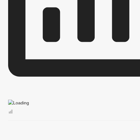
АДМИНИСТРАТИВНЫЕ РЕГЛАМЕНТЫ
ФЕД
БЮДЖЕТ ПО ГОДАМ
БЮДЖЕТ
ОТЧЕТ ОБ ИСПОЛНЕНИИ БЮДЖЕТА
_
МУНИЦИПАЛЬНЫЕ УСЛУГИ
НОРМА
МУНИЦИПАЛЬНЫЕ УСЛУГИ
ЕДИНЫЙ ПОРТАЛ ГОСУДАРСТВЕННЫХ И 
ОБРАЩЕНИЕ К ГЛАВЕ
ИНТЕРНЕТ ПРИЕМН
ПРИЕМ ГРАЖДАН
ОБЗОРЫ ОБРАЩЕНИЙ ГРАЖДАН
ФОРМА О
РЕГЛАМЕНТ РАССМОТРЕНИЯ ОБРАЩЕНИЙ