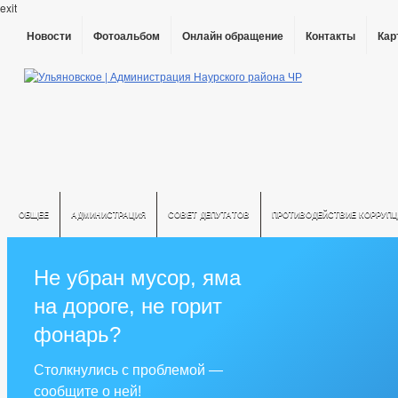
exit
Новости
Фотоальбом
Онлайн обращение
Контакты
Кар
ОБЩЕЕ
АДМИНИСТРАЦИЯ
СОВЕТ ДЕПУТАТОВ
ПРОТИВОДЕЙСТВИЕ КОРРУПЦ
Не убран мусор, яма
на дороге, не горит
фонарь?
Столкнулись с проблемой —
сообщите о ней!