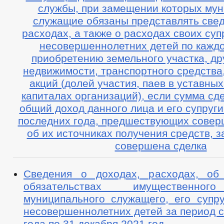
службы, при замещении которых му
служащие обязаны представлять свед
расходах, а также о расходах своих супр
несовершеннолетних детей по каждо
приобретению земельного участка, др
недвижимости, транспортного средства,
акций (долей участия, паев в уставных
капиталах организаций), если сумма сд
общий доход данного лица и его супруги(
последних года, предшествующих совер
об их источниках получения средств, з
совершена сделка
Сведения о доходах, расходах, об
обязательствах имущественног
муниципального служащего, его супру
несовершеннолетних детей за период с
года по 31 декабря 2021 год