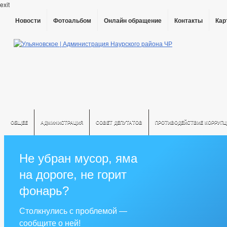
exit
Новости
Фотоальбом
Онлайн обращение
Контакты
Кар
ОБЩЕЕ
АДМИНИСТРАЦИЯ
СОВЕТ ДЕПУТАТОВ
ПРОТИВОДЕЙСТВИЕ КОРРУПЦ
Не убран мусор, яма
на дороге, не горит
фонарь?
Столкнулись с проблемой —
сообщите о ней!