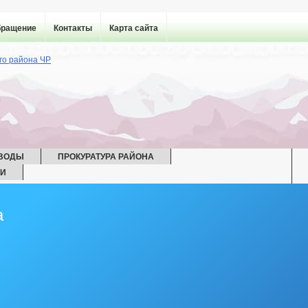
бращение
Контакты
Карта сайта
 ВОДЫ
ПРОКУРАТУРА РАЙОНА
ИИ
ЧС
РАБОЧАЯ ГРУППА ПО АТК
РАБОЧАЯ ГРУППА ПО ДНВ
а
ПО ПРОФИЛАКТИКЕ ПРАВОНАРУШЕНИЙ
ГРАФИК ОТПУСКОВ
СОСТАВ ПОСЕЛЕНИЯ
РАЛЬНЫЙ ПЛАН
ЦЕЛЕВЫЕ ПРОГРАММЫ
ФОРМАЦИОННЫЕ МАТЕРИАЛЫ
ОБОРОТ ТОВАРОВ, РАБОТ И УСЛУ
СОВЕТ ПО ПРЕДПРИНИМАТЕЛЬСТВУ
ЧИСЛО ЗАМЕЩЕННЫХ