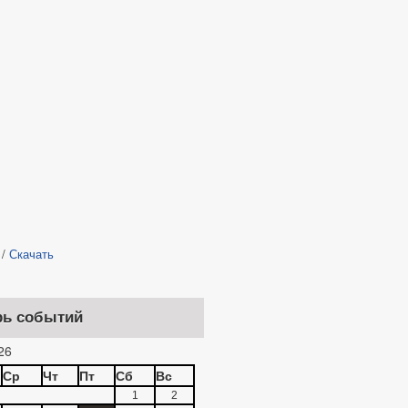
/
Скачать
рь событий
26
Ср
Чт
Пт
Сб
Вс
1
2