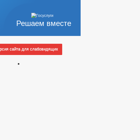
ЪЕКТОВ
ИЗАЦИИ
Решаем вместе
НОГО ИМУЩЕСТВА
АНТНЫХ ДОЛЖНОСТЯХ
сия сайта для слабовидящих
КОРРУПЦИОННАЯ ЭКСПЕРТИЗА
ЗАПОЛНЕНИЯ
ИНТЕРЕСОВ
ДЕНИЮ
ОВЛЕНИЯ АДМИНИСТРАЦИИ