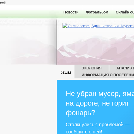
exit
Новости
Фотоальбом
Онлайн о
ЭКОЛОГИЯ
АНАЛИЗ
ОБЩЕЕ
ИНФОРМАЦИЯ О ПОСЕЛЕН
ГЛАВА
ГО И 
АДМИНИСТРАЦИЯ
КОМИССИИ
Не убран мусор, ям
РАБОЧАЯ ГРУППА 
на дороге, не горит
РЕКВИЗИТЫ
СХОД ГРАЖДАН
ГРАДОСТРОИТЕЛЬСТВО
ГЕНЕ
фонарь?
ПРАВИЛА ЗЕМЛЕПОЛЬЗОВАНИЯ
ПРЕДПРИНЕМАТЕЛЬСТВО
ИН
Столкнулись с проблемой —
ЗАКУПКА ТОВАРОВ, РАБОТ И УСЛУГ
сообщите о ней!