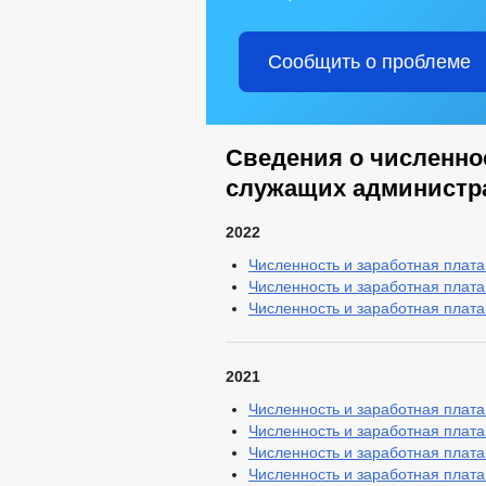
СПИСОК ИНДИВИДУАЛЬНЫХ ПРЕДП
КОЛИЧЕСТВО СУБЪЕКТОВ МАЛОГО И
Сообщить о проблеме
СТАТИСТИЧЕСКИЕ ДАННЫЕ
З
СВЕДЕНИЯ О ЧИСЛЕННОСТИ МУНИ
ИНФОРМАЦИЯ О КАДРОВОМ ОБЕСПЕ
УСЛОВИЯ И РЕЗУЛЬТАТЫ КОНКУРСОВ
Сведения о численн
ПОРЯДОК ПОСТУПЛЕНИЯ ГРАЖДАН 
служащих администр
ИНФОРМАЦИЯ О РЕЗУЛЬТАТАХ ПРОВ
ТЕКСТЫ ОФИЦИАЛЬНЫХ ВЫСТУПЛЕН
2022
ДЕПУТАТЫ
СОВЕТ ДЕПУТАТОВ
СТРУКТУРА, ПОЛН
Численность и заработная плата 
Численность и заработная плата 
НПА
Численность и заработная плата 
ПРОТИВОДЕЙСТВИЕ КОРРУПЦИИ
МЕТОДИ
ФОРМЫ 
СВЕДЕНИЯ О ДОХОДАХ, РАСХОДАХ,
2021
КОМИССИЯ ПО СОБЛЮДЕНИЮ ТРЕБО
Численность и заработная плата 
ОБРАТНАЯ СВЯЗЬ ДЛЯ СООБЩЕНИЙ 
Численность и заработная плата 
УСТАВ
РЕШ
Численность и заработная плата 
ПРАВОВЫЕ АКТЫ
ПОРЯДОК ОБЖАЛО
Численность и заработная плата 