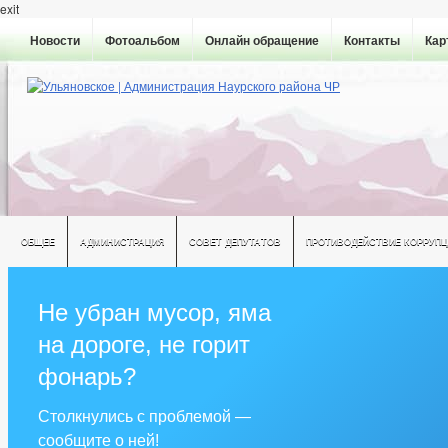
exit
Новости
Фотоальбом
Онлайн обращение
Контакты
Кар
ОБЩЕЕ
АДМИНИСТРАЦИЯ
СОВЕТ ДЕПУТАТОВ
ПРОТИВОДЕЙСТВИЕ КОРРУПЦ
Не убран мусор, яма
на дороге, не горит
фонарь?
Столкнулись с проблемой —
сообщите о ней!