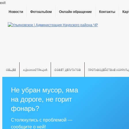
exit
Новости
Фотоальбом
Онлайн обращение
Контакты
Кар
ОБЩЕЕ
АДМИНИСТРАЦИЯ
СОВЕТ ДЕПУТАТОВ
ПРОТИВОДЕЙСТВИЕ КОРРУПЦ
Не убран мусор, яма
на дороге, не горит
фонарь?
Столкнулись с проблемой —
сообщите о ней!