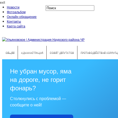
exit
Новости
Фотоальбом
Онлайн обращение
Контакты
Карта сайта
ОБЩЕЕ
АДМИНИСТРАЦИЯ
СОВЕТ ДЕПУТАТОВ
ПРОТИВОДЕЙСТВИЕ КОРРУПЦ
Не убран мусор, яма
на дороге, не горит
фонарь?
Столкнулись с проблемой —
сообщите о ней!