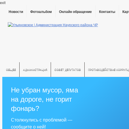
exit
Новости
Фотоальбом
Онлайн обращение
Контакты
Кар
ОБЩЕЕ
АДМИНИСТРАЦИЯ
СОВЕТ ДЕПУТАТОВ
ПРОТИВОДЕЙСТВИЕ КОРРУПЦ
Не убран мусор, яма
на дороге, не горит
фонарь?
Столкнулись с проблемой —
сообщите о ней!