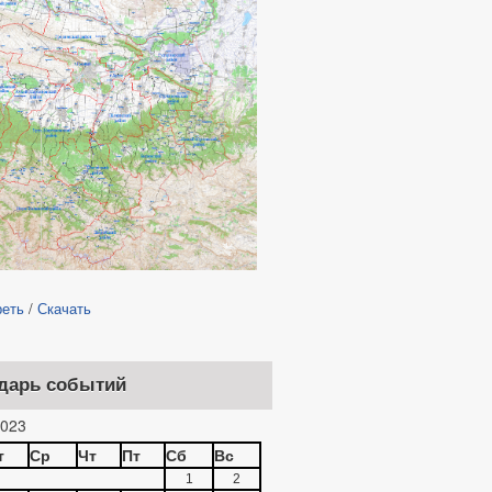
реть
/
Скачать
дарь событий
023
т
Ср
Чт
Пт
Сб
Вс
1
2