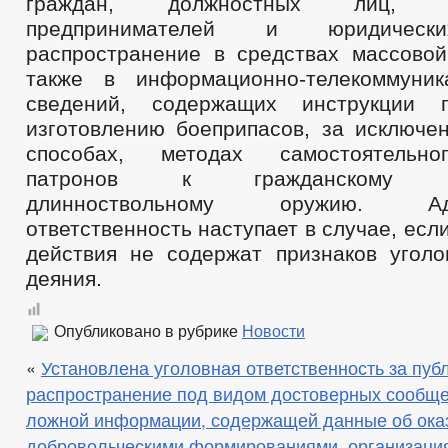
граждан, должностных лиц, ин
предпринимателей и юридиче
распространение в средствах массово
также в информационно-телекоммуник
сведений, содержащих инструкции 
изготовлению боеприпасов, за исключе
способах, методах самостоятельно
патронов к гражданскому огн
длинноствольному оружию. Адми
ответственность наступает в случае, ес
действия не содержат признаков уголо
деяния.
Опубликовано в рубрике
Новости
«
Установлена уголовная ответственность за пуб
распространение под видом достоверных сообщ
ложной информации, содержащей данные об ока
добровольческими формированиями, организаци