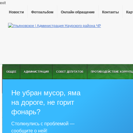
exit
Новости
Фотоальбом
Онлайн обращение
Контакты
Кар
ОБЩЕЕ
АДМИНИСТРАЦИЯ
СОВЕТ ДЕПУТАТОВ
ПРОТИВОДЕЙСТВИЕ КОРРУПЦ
Не убран мусор, яма
на дороге, не горит
фонарь?
Столкнулись с проблемой —
сообщите о ней!