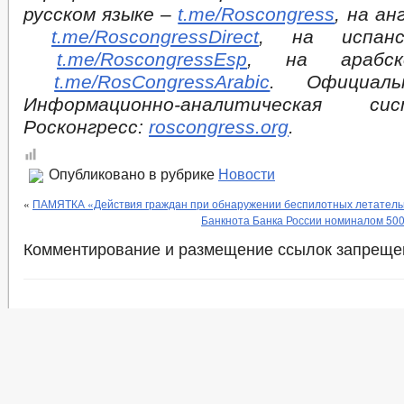
русском языке –
t.me/Roscongress
, на ан
t.me/RoscongressDirect
, на испан
t.me/RoscongressEsp
, на арабс
t.me/RosCongressArabic
. Официал
Информационно-аналитическая с
Росконгресс:
roscongress.org
.
Опубликовано в рубрике
Новости
«
ПАМЯТКА «Действия граждан при обнаружении беспилотных летатель
Банкнота Банка России номиналом 500
Комментирование и размещение ссылок запреще