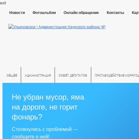
exit
Новости
Фотоальбом
Онлайн обращение
Контакты
Кар
ОБЩЕЕ
АДМИНИСТРАЦИЯ
СОВЕТ ДЕПУТАТОВ
ПРОТИВОДЕЙСТВИЕ КОРРУПЦ
Не убран мусор, яма
на дороге, не горит
фонарь?
Столкнулись с проблемой —
сообщите о ней!