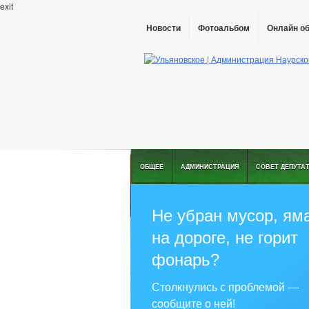
exit
Новости
Фотоальбом
Онлайн о
ОБЩЕЕ
АДМИНИСТРАЦИЯ
СОВЕТ ДЕПУТА
Не убран мусор, ям
на дороге, не горит
фонарь?
Столкнулись с проблемой —
сообщите о ней!