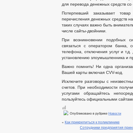
для перевода денежных средств со 
Потерпевший заказывает товар
перечисления денежных средств на 
таких случаях важно быть внимател
числе сайты-двойники.
При возникновении подобных си
связаться с оператором банка, 
телефона, отключения услуг и т.д
установлению злоумышленника и п
Важно помнить! Ни одна организац
Вашей карты включая CVV-код.
Исключите разговоры с неизвестн
счетов. При необходимости получи
услугами обращайтесь непосре
пользуйтесь официальными сайтам
Опубликовано в рубрике
Новости
«
Как прикрепиться к поликлинике
Сотрудники предприятия приня