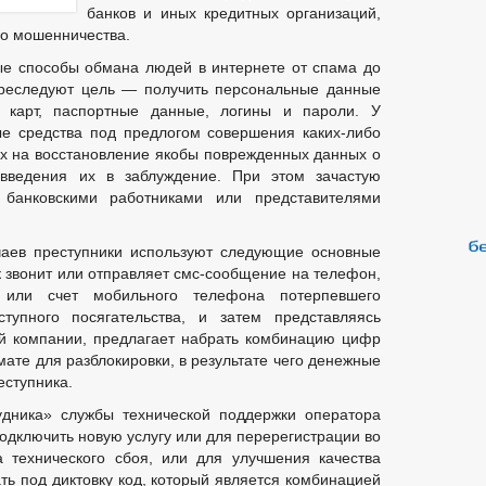
банков и иных кредитных организаций,
о мошенничества.
е способы обмана людей в интернете от спама до
преследуют цель — получить персональные данные
х карт, паспортные данные, логины и пароли. У
е средства под предлогом совершения каких-либо
х на восстановление якобы поврежденных данных о
 введения их в заблуждение. При этом зачастую
 банковскими работниками или представителями
аев преступники используют следующие основные
 звонит или отправляет смс-сообщение на телефон,
 или счет мобильного телефона потерпевшего
ступного посягательства, и затем представляясь
й компании, предлагает набрать комбинацию цифр
ате для разблокировки, в результате чего денежные
еступника.
удника» службы технической поддержки оператора
одключить новую услугу или для перерегистрации во
а технического сбоя, или для улучшения качества
ть под диктовку код, который является комбинацией