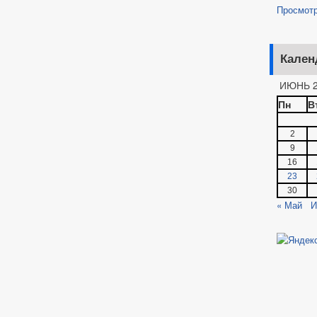
Просмот
Кален
ИЮНЬ 2
Пн
В
2
9
16
23
30
« Май
И