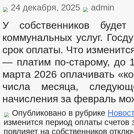
24 декабря, 2025
admin
КОМИССИЯ ПО СОБЛЮДЕНИЮ ТРЕБОВАНИЙ К СЛУЖЕБНОМУ ПОВ
ОБРАТНАЯ СВЯЗЬ ДЛЯ СООБЩЕНИЙ О ФАКТАХ КОРРУПЦИИ
УСТАВ
РЕШЕНИЯ
ПРОТЕСТЫ
У собственников будет
ПРАВОВЫЕ АКТЫ
ПОРЯДОК ОБЖАЛОВАНИЯ НПА
РАСПОРЯ
АДМИНИСТРАТИВНЫЕ РЕГЛАМЕНТЫ
ФЕД
коммунальных услуг. Госд
БЮДЖЕТ ПО ГОДАМ
БЮДЖЕТ
ОТЧЕТ ОБ ИСПОЛНЕНИИ БЮДЖЕТА
_
срок оплаты. Что изменитс
МУНИЦИПАЛЬНЫЕ УСЛУГИ
НОР
— платим по-старому, до 1
МУНИЦИПАЛЬНЫЕ УСЛУГИ
ЕДИНЫЙ ПОРТАЛ ГОСУДАРСТВЕННЫХ 
ОБРАЩЕНИЕ К ГЛАВЕ
ИНТЕРНЕТ ПРИЕМН
марта 2026 оплачивать «ко
ПРИЕМ ГРАЖДАН
ФОРМА ОБРАЩЕНИЙ И ЗАЯВЛЕНИЙ
ПОРЯ
числа месяца, следующ
РЕГЛАМЕНТ РАССМОТРЕНИЯ ОБРАЩЕНИЙ
начисления за февраль мож
Опубликовано в рубрике
Новос
изменится период оплаты счетов 
повлияет на собственников
отклю