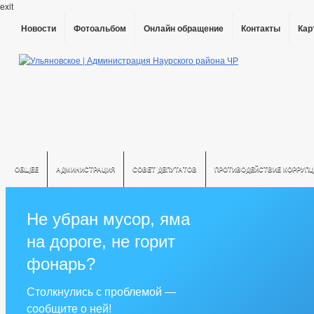
exit
Новости
Фотоальбом
Онлайн обращение
Контакты
Кар
ОБЩЕЕ
АДМИНИСТРАЦИЯ
СОВЕТ ДЕПУТАТОВ
ПРОТИВОДЕЙСТВИЕ КОРРУПЦ
Не убран мусор, яма
на дороге, не горит
фонарь?
Столкнулись с проблемой —
сообщите о ней!