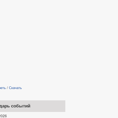
реть
/
Скачать
дарь событий
026