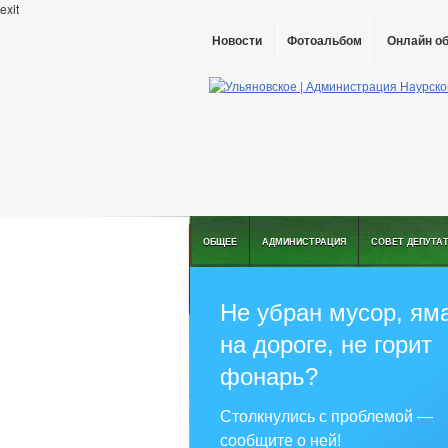
exit
Новости
Фотоальбом
Онлайн о
ОБЩЕЕ
АДМИНИСТРАЦИЯ
СОВЕТ ДЕПУТА
Не убран мусор, ям
на дороге, не горит
фонарь?
Столкнулись с проблемой —
сообщите о ней!